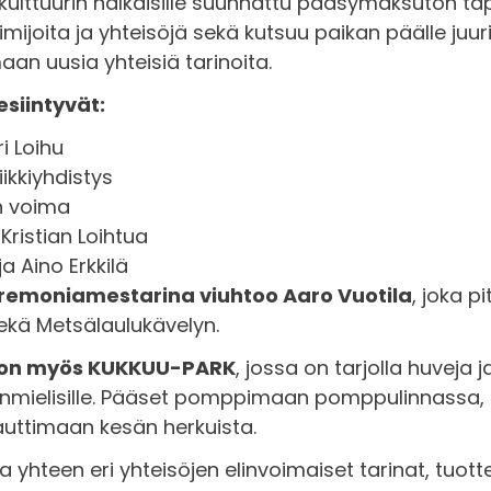
le kulttuurin nälkäisille suunnattu pääsymaksuton
imijoita ja yhteisöjä sekä kutsuu paikan päälle juur
aan uusia yhteisiä tarinoita.
siintyvät:
i Loihu
ikkiyhdistys
n voima
Kristian Loihtua
a Aino Erkkilä
emoniamestarina viuhtoo Aaro Vuotila
, joka p
ekä Metsälaulukävelyn.
on myös KUKKUU-PARK
, jossa on tarjolla huveja j
senmielisille. Pääset pomppimaan pomppulinnassa, 
auttimaan kesän herkuista.
 yhteen eri yhteisöjen elinvoimaiset tarinat, tuotte