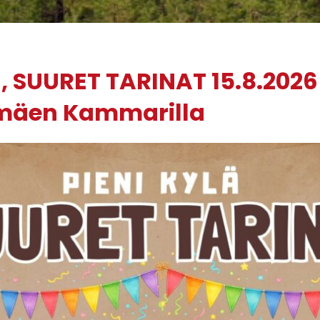
ä, SUURET TARINAT 15.8.2026
mäen Kammarilla