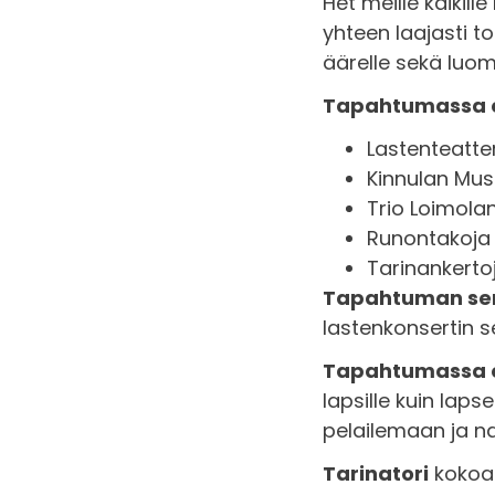
Het meille kaikil
yhteen laajasti to
äärelle sekä luom
Tapahtumassa e
Lastenteatter
Kinnulan Musi
Trio Loimola
Runontakoja 
Tarinankertoj
Tapahtuman ser
lastenkonsertin s
Tapahtumassa 
lapsille kuin lap
pelailemaan ja n
Tarinatori
kokoaa