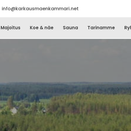
info@karkausmaenkammari.net
Majoitus
Koe & näe
Sauna
Tarinamme
Ryh