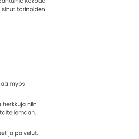
 tapahtuma kokoaa
i sinut tarinoiden
itää myös
a herkkuja niin
taiteilemaan,
et ja palvelut.