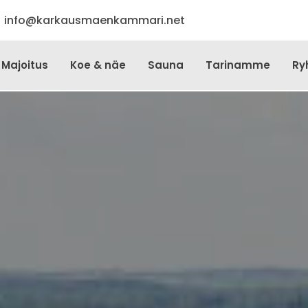
info@karkausmaenkammari.net
Majoitus
Koe & näe
Sauna
Tarinamme
Ryh