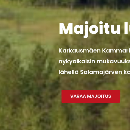
Majoitu 
Karkausmäen Kammari t
nykyaikaisin mukavuuk
lähellä Salamajärven ka
VARAA MAJOITUS