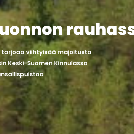
luonnon rauhas
arjoaa viihtyisää majoitusta
sin Keski-Suomen Kinnulassa
nsallispuistoa